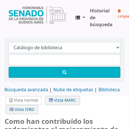
Historial
Limpia
de
búsqueda
Biblioteca Legislativa y Pública "Eva Perón"
Búsqueda avanzada
Nube de etiquetas
Biblioteca
Vista normal
Vista MARC
Vista ISBD
Como han contribuído los