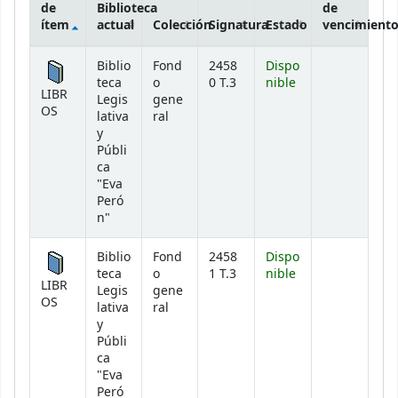
de
Biblioteca
de
ítem
actual
Colección
Signatura
Estado
vencimient
Existencias
Biblio
Fond
2458
Dispo
teca
o
0 T.3
nible
LIBR
Legis
gene
OS
lativa
ral
y
Públi
ca
"Eva
Peró
n"
Biblio
Fond
2458
Dispo
teca
o
1 T.3
nible
LIBR
Legis
gene
OS
lativa
ral
y
Públi
ca
"Eva
Peró