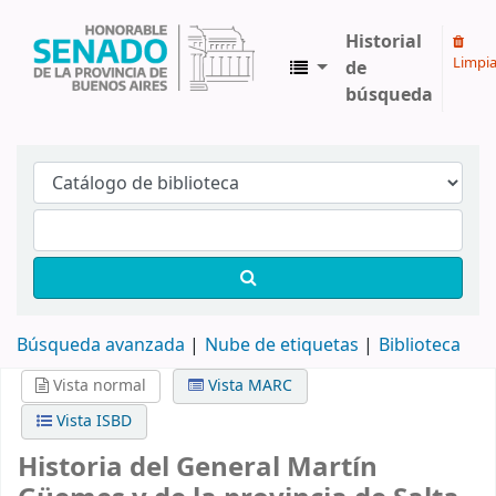
Historial
Limpia
de
búsqueda
Biblioteca Legislativa y Pública "Eva Perón"
Búsqueda avanzada
Nube de etiquetas
Biblioteca
Vista normal
Vista MARC
Vista ISBD
Historia del General Martín