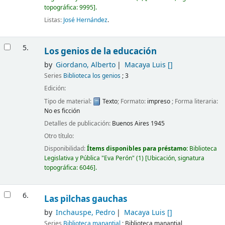
topográfica:
9995
.
Listas:
José Hernández
.
5.
Los genios de la educación
by
Giordano, Alberto
Macaya Luis
[]
Series
Biblioteca los genios
; 3
Edición:
Tipo de material:
Texto
; Formato:
impreso
; Forma literaria:
No es ficción
Detalles de publicación:
Buenos Aires
1945
Otro título:
Disponibilidad:
Ítems disponibles para préstamo:
Biblioteca
Legislativa y Pública "Eva Perón"
(1)
Ubicación, signatura
topográfica:
6046
.
6.
Las pilchas gauchas
by
Inchauspe, Pedro
Macaya Luis
[]
Series
Biblioteca manantial
; Biblioteca manantial