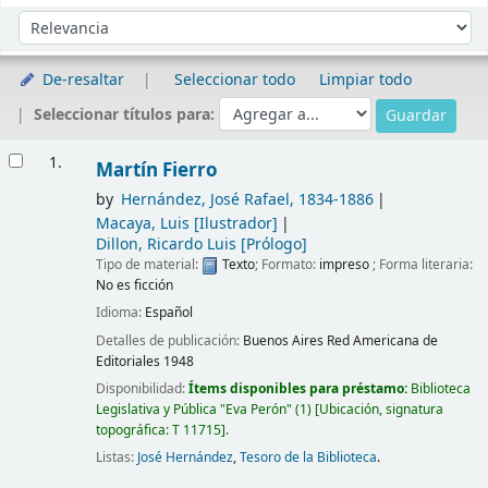
Ordenar
Ordenar por:
De-resaltar
Seleccionar todo
Limpiar todo
Seleccionar títulos para:
Resultados
1.
Martín Fierro
by
Hernández, José Rafael
, 1834-1886
Macaya, Luis
[Ilustrador]
Dillon, Ricardo Luis
[Prólogo]
Tipo de material:
Texto
; Formato:
impreso
; Forma literaria:
No es ficción
Idioma:
Español
Detalles de publicación:
Buenos Aires
Red Americana de
Editoriales
1948
Disponibilidad:
Ítems disponibles para préstamo:
Biblioteca
Legislativa y Pública "Eva Perón"
(1)
Ubicación, signatura
topográfica:
T 11715
.
Listas:
José Hernández
,
Tesoro de la Biblioteca
.