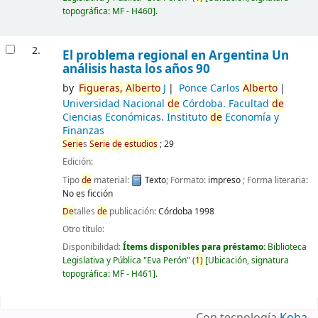
topográfica:
MF - H460
.
2.
El problema regional en Argentina Un
análisis hasta los años 90
by
Figueras,
Alberto
J
Ponce Carlos
Alberto
Universidad Nacional
de
Córdoba. Facultad
de
Ciencias Económicas. Instituto
de
Economía y
Finanzas
Serie
s
Serie
de
estudios
; 29
Edición:
Tipo
de
material:
Texto
; Formato:
impreso
; Forma literaria:
No es ficción
De
talles
de
publicación:
Córdoba
1998
Otro título:
Disponibilidad:
Ítems disponibles para préstamo:
Biblioteca
Legislativa y Pública "Eva Perón"
(
1)
Ubicación, signatura
topográfica:
MF - H461
.
Páginas
Con tecnología
Koha