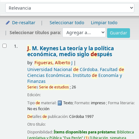
Ordenar
Ordenar por:
De-resaltar
Seleccionar todo
Limpiar todo
Seleccionar títulos para:
Resultados
1.
J.
M. Keynes La teoría y la política
económica, medio siglo
de
spués
by
Figueras,
Alberto
J
Universidad Nacional
de
Córdoba. Facultad
de
Ciencias Económicas. Instituto
de
Economía y
Finanzas
Serie
s
Serie
de
estudios
; 26
Edición:
Tipo
de
material:
Texto
; Formato:
impreso
; Forma literaria:
No es ficción
De
talles
de
publicación:
Córdoba
1997
Otro título:
Disponibilidad:
Ítems disponibles para préstamo:
Biblioteca
Legislativa y Pública "Eva Perón"
(
1)
Ubicación, signatura