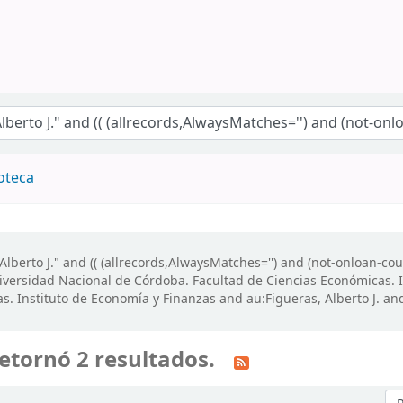
"
ioteca
lberto J." and (( (allrecords,AlwaysMatches='') and (not-onloan-cou
versidad Nacional de Córdoba. Facultad de Ciencias Económicas. I
as. Instituto de Economía y Finanzas and au:Figueras, Alberto J
etornó 2 resultados.
Or