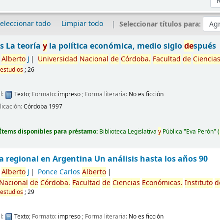
eleccionar todo
Limpiar todo
Seleccionar títulos para:
s La teoría
y
la política económica, medio siglo
de
spués
Alberto
J
Universidad
Nacional
de
Córdoba.
Facultad
de
Ciencia
estudios
; 26
l:
Texto
; Formato:
impreso
; Forma literaria:
No es ficción
licación:
Córdoba
1997
Ítems disponibles para préstamo:
Biblioteca Legislativa
y
Pública "Eva Perón"
(
a regional en Argentina Un análisis hasta los años 90
Alberto
J
Ponce Carlos
Alberto
Nacional
de
Córdoba.
Facultad
de
Ciencias
Económicas.
Instituto
d
estudios
; 29
l:
Texto
; Formato:
impreso
; Forma literaria:
No es ficción