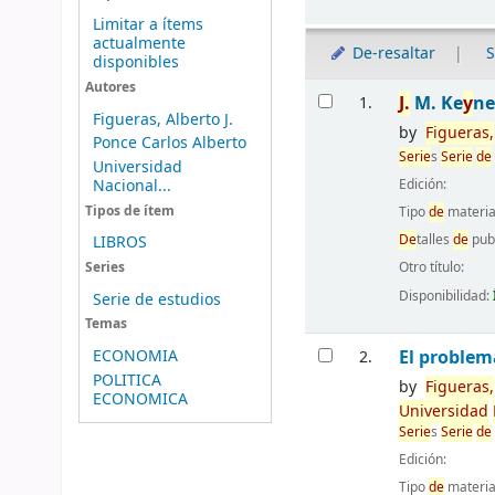
Limitar a ítems
actualmente
De-resaltar
S
disponibles
Resultados
Autores
J.
M. Ke
y
ne
1.
Figueras, Alberto J.
by
Figueras,
Ponce Carlos Alberto
Serie
s
Serie
de
Universidad
Nacional...
Edición:
Tipos de ítem
Tipo
de
materia
De
talles
de
pub
LIBROS
Otro título:
Series
Disponibilidad:
Serie de estudios
Temas
El problem
ECONOMIA
2.
POLITICA
by
Figueras,
ECONOMICA
Universidad
Serie
s
Serie
de
Edición:
Tipo
de
materia