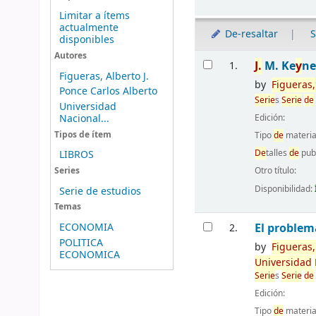
Limitar a ítems
actualmente
De-resaltar
S
disponibles
Resultados
Autores
J.
M. Ke
y
ne
1.
Figueras, Alberto J.
by
Figueras,
Ponce Carlos Alberto
Serie
s
Serie
de
Universidad
Nacional...
Edición:
Tipos de ítem
Tipo
de
materia
De
talles
de
pub
LIBROS
Otro título:
Series
Disponibilidad:
Serie de estudios
Temas
El problem
ECONOMIA
2.
POLITICA
by
Figueras,
ECONOMICA
Universidad
Serie
s
Serie
de
Edición:
Tipo
de
materia