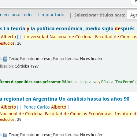
eleccionar todo
Limpiar todo
Seleccionar títulos para:
s La teoría
y
la política económica, medio siglo
de
spués
Alberto
J
Universidad
Nacional
de
Córdoba.
Facultad
de
Ciencia
estudios
; 26
l:
Texto
; Formato:
impreso
; Forma literaria:
No es ficción
licación:
Córdoba
1997
Ítems disponibles para préstamo:
Biblioteca Legislativa
y
Pública "Eva Perón"
(
a regional en Argentina Un análisis hasta los años 90
Alberto
J
Ponce Carlos
Alberto
Nacional
de
Córdoba.
Facultad
de
Ciencias
Económicas.
Instituto
d
estudios
; 29
l:
Texto
; Formato:
impreso
; Forma literaria:
No es ficción