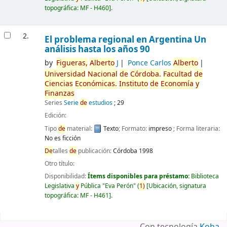
topográfica:
MF - H460
.
2.
El problema regional en Argentina Un
análisis hasta los años 90
by
Figueras,
Alberto
J
Ponce Carlos
Alberto
Universidad
Nacional
de
Córdoba.
Facultad
de
Ciencias
Económicas.
Instituto
de
Economía
y
Finanzas
Series
Serie
de
estudios
; 29
Edición:
Tipo
de
material:
Texto
; Formato:
impreso
; Forma literaria:
No es ficción
De
talles
de
publicación:
Córdoba
1998
Otro título:
Disponibilidad:
Ítems disponibles para préstamo:
Biblioteca
Legislativa
y
Pública "Eva Perón"
(
1)
Ubicación, signatura
topográfica:
MF - H461
.
Páginas
Con tecnología
Koha