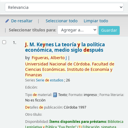
Ordenar
Ordenar por:
De-resaltar
Seleccionar todo
Limpiar todo
Seleccionar títulos para:
Resultados
1.
J.
M. Ke
y
nes La teoría
y
la política
económica, medio siglo
de
spués
by
Figueras,
Alberto
J
Universidad
Nacional
de
Córdoba.
Facultad
de
Ciencias
Económicas.
Instituto
de
Economía
y
Finanzas
Series
Serie
de
estudios
; 26
Edición:
Tipo
de
material:
Texto
; Formato:
impreso
; Forma literaria:
No es ficción
De
talles
de
publicación:
Córdoba
1997
Otro título:
Disponibilidad:
Ítems disponibles para préstamo:
Biblioteca
Legislativa
y
Pública "Eva Perón"
(
1)
Ubicación, signatura