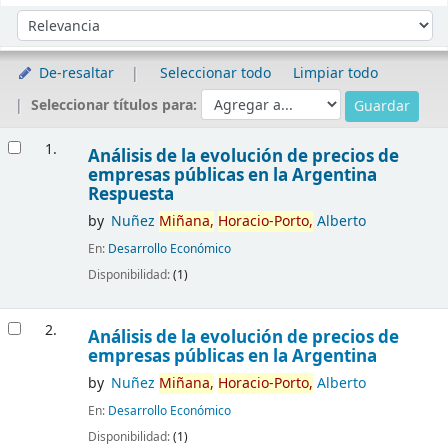
Ordenar
Ordenar por:
De-resaltar
Seleccionar todo
Limpiar todo
Seleccionar títulos para:
Resultados
1.
Análisis de la evolución de precios de
empresas públicas en la Argentina
Respuesta
by
Nuñez
Miñana,
Horacio-Porto,
Alberto
En:
Desarrollo Económico
Disponibilidad:
(1)
2.
Análisis de la evolución de precios de
empresas públicas en la Argentina
by
Nuñez
Miñana,
Horacio-Porto,
Alberto
En:
Desarrollo Económico
Disponibilidad:
(1)