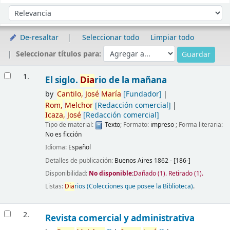
Ordenar
Ordenar por:
De-resaltar
Seleccionar todo
Limpiar todo
Seleccionar títulos para:
Resultados
1.
El siglo.
Dia
rio de la mañana
by
Cantilo,
José
María
[Fundador]
Rom,
Melchor
[Redacción comercial]
Icaza,
José
[Redacción comercial]
Tipo de material:
Texto
; Formato:
impreso
; Forma literaria:
No es ficción
Idioma:
Español
Detalles de publicación:
Buenos Aires
1862 - [186-]
Disponibilidad:
No disponible:
Dañado
(1).
Retirado
(1).
Listas:
Dia
rios (Colecciones que posee la Biblioteca)
.
2.
Revista comercial y administrativa