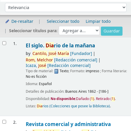
Ordenar
Ordenar por:
De-resaltar
Seleccionar todo
Limpiar todo
Seleccionar títulos para:
Resultados
1.
El siglo.
Dia
rio de la mañana
by
Cantilo,
José
María
[Fundador]
Rom,
Melchor
[Redacción comercial]
Icaza,
José
[Redacción comercial]
Tipo de material:
Texto
; Formato:
impreso
; Forma literaria:
No es ficción
Idioma:
Español
Detalles de publicación:
Buenos Aires
1862 - [186-]
Disponibilidad:
No disponible:
Dañado
(
1)
.
Retirado
(
1)
.
Listas:
Dia
rios (Colecciones que posee la Biblioteca)
.
2.
Revista comercial y administrativa