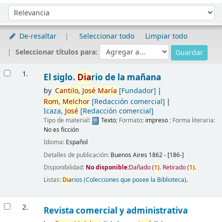
Ordenar
Ordenar por:
De-resaltar
Seleccionar todo
Limpiar todo
Seleccionar títulos para:
Resultados
1.
El siglo.
Dia
rio de la mañana
by
Cantilo,
José
María
[Fundador]
Rom,
Melchor
[Redacción comercial]
Icaza,
José
[Redacción comercial]
Tipo de material:
Texto
; Formato:
impreso
; Forma literaria:
No es ficción
Idioma:
Español
Detalles de publicación:
Buenos Aires
1862 - [186-]
Disponibilidad:
No disponible:
Dañado
(
1)
.
Retirado
(
1)
.
Listas:
Dia
rios (Colecciones que posee la Biblioteca)
.
2.
Revista comercial y administrativa