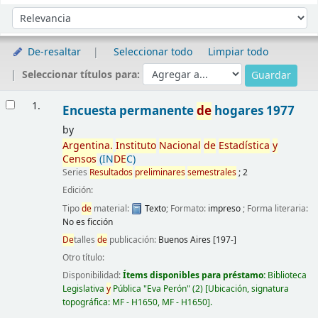
Ordenar
Ordenar por:
De-resaltar
Seleccionar todo
Limpiar todo
Seleccionar títulos para:
Resultados
1.
Encuesta permanente
de
hogares 1977
by
Argentina.
Instituto
Nacional
de
Estadística
y
Censos
(IN
DE
C)
Series
Resultados
preliminares
semestrales
; 2
Edición:
Tipo
de
material:
Texto
; Formato:
impreso
; Forma literaria:
No es ficción
De
talles
de
publicación:
Buenos Aires
[197-]
Otro título:
Disponibilidad:
Ítems disponibles para préstamo:
Biblioteca
Legislativa
y
Pública "Eva Perón"
(2)
Ubicación, signatura
topográfica:
MF - H1650,
MF - H1650
.