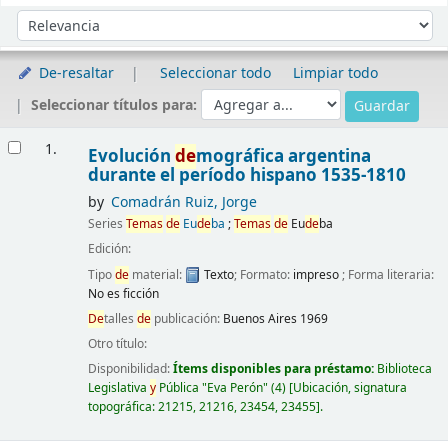
Ordenar
Ordenar por:
De-resaltar
Seleccionar todo
Limpiar todo
Seleccionar títulos para:
Resultados
1.
Evolución
de
mográfica argentina
durante el período hispano 1535-1810
by
Comadrán Ruiz, Jorge
Series
Temas
de
Eu
de
ba
;
Temas
de
Eu
de
ba
Edición:
Tipo
de
material:
Texto
; Formato:
impreso
; Forma literaria:
No es ficción
De
talles
de
publicación:
Buenos Aires
1969
Otro título:
Disponibilidad:
Ítems disponibles para préstamo:
Biblioteca
Legislativa
y
Pública "Eva Perón"
(4)
Ubicación, signatura
topográfica:
21215,
21216,
23454,
23455
.