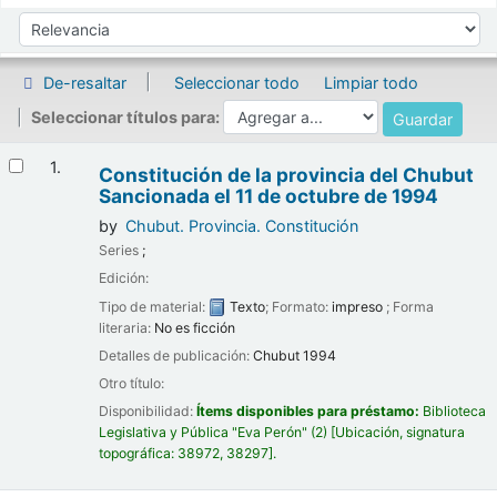
Ordenar
Ordenar por:
De-resaltar
Seleccionar todo
Limpiar todo
Seleccionar títulos para:
Resultados
1.
Constitución de la provincia del Chubut
Sancionada el 11 de octubre de 1994
by
Chubut. Provincia. Constitución
Series
;
Edición:
Tipo de material:
Texto
; Formato:
impreso
; Forma
literaria:
No es ficción
Detalles de publicación:
Chubut
1994
Otro título:
Disponibilidad:
Ítems disponibles para préstamo:
Biblioteca
Legislativa y Pública "Eva Perón"
(2)
Ubicación, signatura
topográfica:
38972,
38297
.