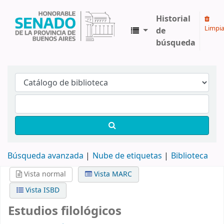
Historial
Limpia
de
búsqueda
Biblioteca Legislativa y Pública "Eva Perón"
Búsqueda avanzada
Nube de etiquetas
Biblioteca
Vista normal
Vista MARC
Vista ISBD
Estudios filológicos