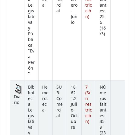
Le
a
rci
ero
tric
ant
gis
al
-
ció
es:
lati
Jun
n)
25
va
io
6
y
(16
Pú
/3)
bli
ca
"Ev
a
Per
ón
"
Bib
He
SU
18
7
Nú
liot
me
B
62
(Si
me
Dia
ec
rot
Co
T.2
n
ros
rio
a
ec
me
Juli
res
falt
Le
a
rci
o-
tric
ant
gis
al
Oct
ció
es:
lati
ub
n)
35
va
re
9
y
(23