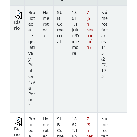
Existencias
Bib
He
SU
18
7
Nú
liot
me
B
61
(Si
me
Dia
ec
rot
Co
T.1
n
ros
rio
a
ec
me
Juli
res
falt
Le
a
rci
o/D
tric
ant
gis
al
icie
ció
es:
lati
mb
n)
11
va
re
5
y
(21
Pú
/9),
bli
17
ca
5
"Ev
a
Per
ón
"
Bib
He
SU
18
7
Nú
liot
me
B
62
(Si
me
Dia
ec
rot
Co
T.1
n
ros
rio
a
ec
me
En
res
falt