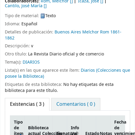
Colaborador(es):
Rom, Melchor
[]
Icaza, José
[]
Cantilo, José María
[]
Tipo de material:
Texto
Idioma:
Español
Detalles de publicación:
Buenos Aires
Melchor Rom
1861-
1862
Descripción:
v
Otro título:
La Revista Diario oficial y de comercio
Tema(s):
DIARIOS
Lista(s) en las que aparece este ítem:
Diarios (Colecciones que
posee la Biblioteca)
Etiquetas de esta biblioteca:
No hay etiquetas de esta
biblioteca para este título.
Existencias
( 3 )
Comentarios ( 0 )
Tipo
Fecha
de
Biblioteca
Info
de
ítem
actual
Colección
Signatura
Vol
Estado
Notas
vencimie