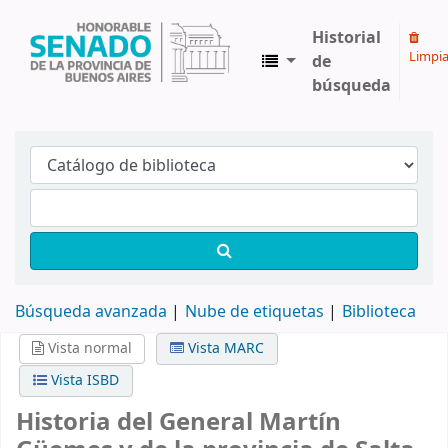
Historial
Limpia
de
búsqueda
Biblioteca Legislativa y Pública "Eva Perón"
Búsqueda avanzada
Nube de etiquetas
Biblioteca
Vista normal
Vista MARC
Vista ISBD
Historia del General Martín