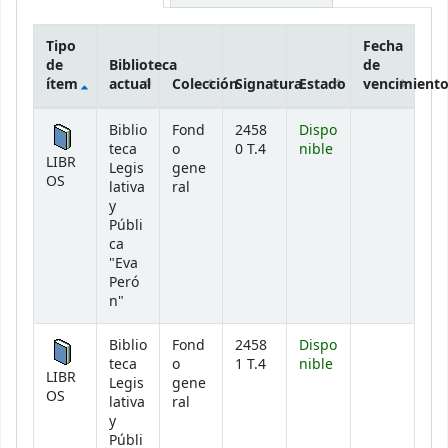
Tipo
Fecha
de
Biblioteca
de
ítem
actual
Colección
Signatura
Estado
vencimient
Existencias
Biblio
Fond
2458
Dispo
teca
o
0 T.4
nible
LIBR
Legis
gene
OS
lativa
ral
y
Públi
ca
"Eva
Peró
n"
Biblio
Fond
2458
Dispo
teca
o
1 T.4
nible
LIBR
Legis
gene
OS
lativa
ral
y
Públi