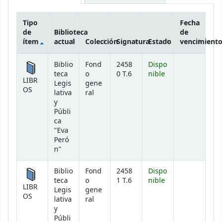
Tipo
Fecha
de
Biblioteca
de
ítem
actual
Colección
Signatura
Estado
vencimient
Existencias
Biblio
Fond
2458
Dispo
teca
o
0 T.6
nible
LIBR
Legis
gene
OS
lativa
ral
y
Públi
ca
"Eva
Peró
n"
Biblio
Fond
2458
Dispo
teca
o
1 T.6
nible
LIBR
Legis
gene
OS
lativa
ral
y
Públi