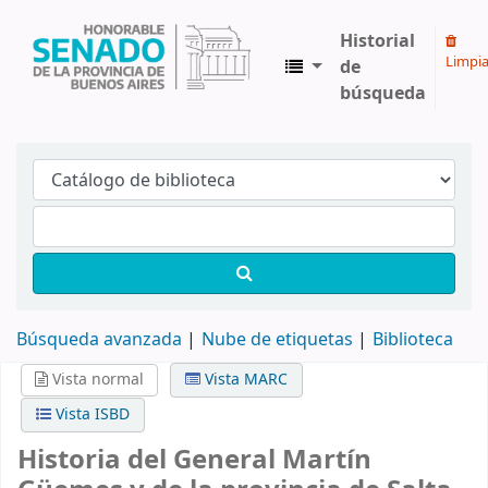
Historial
Limpia
de
búsqueda
Biblioteca Legislativa y Pública "Eva Perón"
Búsqueda avanzada
Nube de etiquetas
Biblioteca
Vista normal
Vista MARC
Vista ISBD
Historia del General Martín