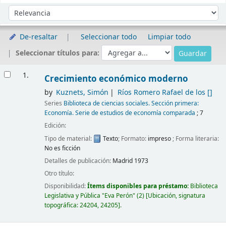
Ordenar
Ordenar por:
De-resaltar
Seleccionar todo
Limpiar todo
Seleccionar títulos para:
Resultados
1.
Crecimiento económico moderno
by
Kuznets, Simón
Ríos Romero Rafael de los
[]
Series
Biblioteca de ciencias sociales. Sección primera:
Economía. Serie de estudios de economía comparada
; 7
Edición:
Tipo de material:
Texto
; Formato:
impreso
; Forma literaria:
No es ficción
Detalles de publicación:
Madrid
1973
Otro título:
Disponibilidad:
Ítems disponibles para préstamo:
Biblioteca
Legislativa y Pública "Eva Perón"
(2)
Ubicación, signatura
topográfica:
24204,
24205
.