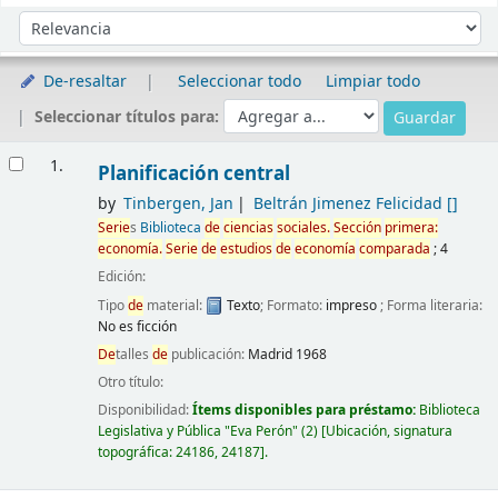
Ordenar
Ordenar por:
De-resaltar
Seleccionar todo
Limpiar todo
Seleccionar títulos para:
Resultados
1.
Planificación central
by
Tinbergen, Jan
Beltrán Jimenez Felicidad
[]
Serie
s
Biblioteca
de
ciencias
sociales.
Sección
primera:
economía
.
Serie
de
estudios
de
economía
comparada
; 4
Edición:
Tipo
de
material:
Texto
; Formato:
impreso
; Forma literaria:
No es ficción
De
talles
de
publicación:
Madrid
1968
Otro título:
Disponibilidad:
Ítems disponibles para préstamo:
Biblioteca
Legislativa y Pública "Eva Perón"
(2)
Ubicación, signatura
topográfica:
24186,
24187
.