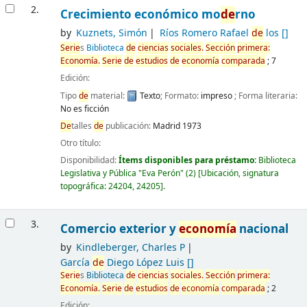
2.
Crecimiento económico mo
de
rno
by
Kuznets, Simón
Ríos Romero Rafael
de
los
[]
Serie
s
Biblioteca
de
ciencias
sociales.
Sección
primera:
Economía
.
Serie
de
estudios
de
economía
comparada
; 7
Edición:
Tipo
de
material:
Texto
; Formato:
impreso
; Forma literaria:
No es ficción
De
talles
de
publicación:
Madrid
1973
Otro título:
Disponibilidad:
Ítems disponibles para préstamo:
Biblioteca
Legislativa y Pública "Eva Perón"
(2)
Ubicación, signatura
topográfica:
24204,
24205
.
3.
Comercio exterior y
economía
nacional
by
Kindleberger, Charles P
García
de
Diego López Luis
[]
Serie
s
Biblioteca
de
ciencias
sociales.
Sección
primera:
Economía
.
Serie
de
estudios
de
economía
comparada
; 2
Edición: